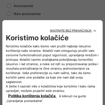
Acconsento
Non acconsento
Unisciti ai nostri Partners!
Invia
Slijedite nam
POSVEĆENI TIM KOJI VAS PODRŽAVA