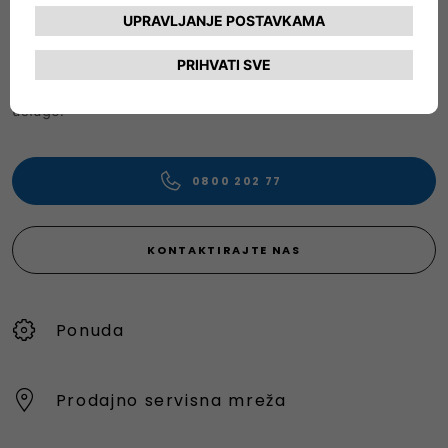
Naša Služba za korisnike pružit će vam sve potrebne
informacije i pomoć.
Slobodno zatražite konkretne detalje o našim vozilima,
pošaljite pritužbe ili dajte prijedloge za poboljšanje naše
usluge.
0800 202 77
KONTAKTIRAJTE NAS
Ponuda
Prodajno servisna mreža