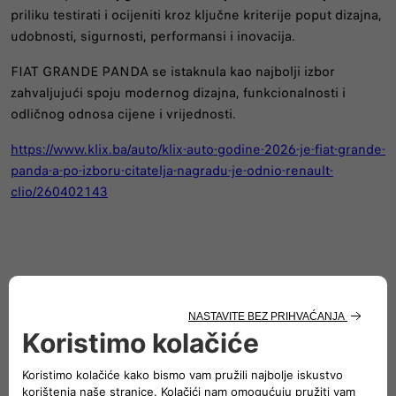
priliku testirati i ocijeniti kroz ključne kriterije poput dizajna,
udobnosti, sigurnosti, performansi i inovacija.
FIAT GRANDE PANDA se istaknula kao najbolji izbor
zahvaljujući spoju modernog dizajna, funkcionalnosti i
odličnog odnosa cijene i vrijednosti.
https://www.klix.ba/auto/klix-auto-godine-2026-je-fiat-grande-
panda-a-po-izboru-citatelja-nagradu-je-odnio-renault-
clio/260402143
Slijedite nam
POSVEĆENI TIM KOJI VAS PODRŽAVA