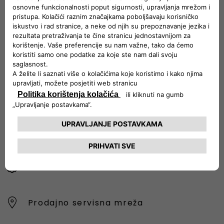
Naša Služba za korisnike pružit će vam sve potrebne
informacije i pomoć.
Slobodno zatražite konkretne detalje o našim vozilima,
pošaljite pritužbe ili dajte prijedloge za poboljšanje naše
usluge.
0800 202 77
KONTAKTIRAJTE NAS
Ponuda
Prodajno servisna mreža