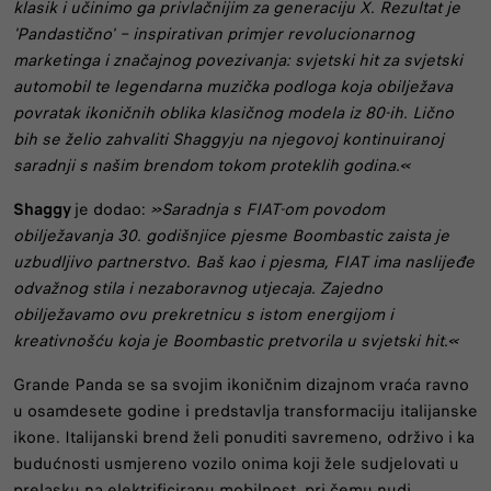
klasik i učinimo ga privlačnijim za generaciju X. Rezultat je
'Pandastično' – inspirativan primjer revolucionarnog
marketinga i značajnog povezivanja: svjetski hit za svjetski
automobil te
legendarna muzička podloga koja obilježava
povratak ikoničnih oblika klasičnog modela iz 80-ih. Lično
bih se želio zahvaliti Shaggyju na njegovoj kontinuiranoj
saradnji s našim brendom tokom proteklih godina.«
Shaggy
je dodao:
»Saradnja s FIAT-om povodom
obilježavanja 30. godišnjice pjesme Boombastic zaista je
uzbudljivo partnerstvo. Baš kao i pjesma, FIAT ima naslijeđe
odvažnog stila i nezaboravnog utjecaja. Zajedno
obilježavamo ovu prekretnicu s istom energijom i
kreativnošću koja je Boombastic pretvorila u svjetski hit.«
Grande Panda se sa svojim ikoničnim dizajnom vraća ravno
u osamdesete godine i predstavlja transformaciju italijanske
ikone. Italijanski brend želi ponuditi savremeno, održivo i ka
budućnosti usmjereno vozilo onima koji žele sudjelovati u
prelasku na elektrificiranu mobilnost, pri čemu nudi