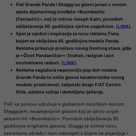
Fiat Grande Panda i Shaggy su glavni junaci u novom
spotu dijamantnog izvođača »Boombastic
(Fantastic)«, koji je režirao Joseph Kahn, povodom
obilježavanja 30. godišnjice vječne uspješnice.
(LINK
).
Spot je ujedno i inspiracija za novu reklamu Fiata,
kojom se obilježava 45. godišnjica modela Panda.
Reklama prikazuje proslavu novog životnog stava, gdje
je »Život Pandastičan«: živahan, razigran i pun
neočekivane radosti.
(
LINK
).
Reklama naglašava neponovljiv pop duh modela
Grande Panda te ističe glavne karakteristike novog
modela: prostranost, talijanski dizajn FIAT Centro
Stile, udobnu vožnju i domišljata rješenja.
FIAT se ponovo udružuje s globalnom muzičkom ikonom
Shaggyjem, nezamjenjivim glasom koji je oživio uvijek
aktuelni hit »Boombastic«. Povodom obilježavanja 30.
godišnjice originalne pjesme, Shaggy je snimio novu,
savremenu obradu i novi videospot u kojem se pojavljuje i