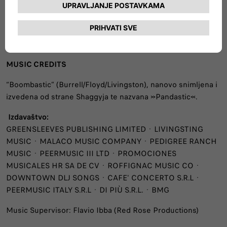
Produkcijska kuća: Movie Magic
Režiser: Joseph Kahn
Agencija: M+C SAATCHI EUROPE
MUSIC CREDITS
“Boombastic” (Burrell/Floyd/Livingston), nanovo snimljena i
izvedena od strane Shaggyja te nazvana »Pandastic«.
Izdavaštvo:
GREENSLEEVES PUBLISHING LIMITED · LIVINGSTING
MUSIC · MALACO MUSIC COMPANY · PEDIGREE RANCH
MUSIC · PEERMUSIC III LTD · PROMOCIONES
MUSICALES HR SA DE CV · ROFFIGNAC MUSIC CO ·
DOWNTOWN DLJ SONGS · CAFE' CONCERTO S.R.L ·
PEERMUSIC ITALY S.R.L · DI PIÙ S.R.L. · BMG
Music Supervisor: Flavio Ibba (Red Rose Productions)