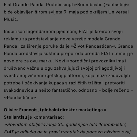
Fiat Grande Panda. Prateći singl »Boombastic (Fantastic)«
biće objavljen širom svijeta 9. maja pod okriljem Universal
Music.
Inspirisan legendarnom pjesmom, FIAT je kreirao svoju
reklamu za predstavljanje nove verzije modela Grande
Panda i za širenje poruke da je »Život Pandastičan«. Grande
Panda predstavlja suštinu preporoda brenda FIAT i temelj je
nove ere za ovu marku. Novi »porodični prevoznik« ima i
društveno važnu ulogu zahvaljujući svojoj prilagodljivoj i
svestranoj višeenergetskoj platformi, koja može zadovoljiti
potrebe i očekivanja kupaca s različitih tržišta i pretvoriti
svakodnevicu u nešto fantastično, odnosno – bolje rečeno –
»Pandastično«.
Olivier Francois, i globalni direktor marketinga u
Stellantisu
je komentarisao:
»Povodom obilježavanja 30. godišnjice hita 'Boombastic',
FIAT je odlučio da je pravi trenutak da ponovo oživimo ovaj