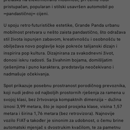
pristupačan, popularan i stilski usavršen automobil po
»pandastičnoj« cijeni.
U spoju retro-futurističke estetike, Grande Panda urbanu
mobilnost pretvara u nešto zaista pandastično, što odražava
stil života ispunjen zabavom, kreativnošću i osobnošću te
obilježava novo poglavlje koje pokreće talijanski dizajn i
inspirira pop kultura. Dizajnirana za svakodnevni život,
donosi iskru radosti. Sa živahnim bojama, domišljatim
rješenjima i puno karaktera, predstavlja neočekivano i
nadmašuje očekivanja.
Spot prikazuje posebnu prostranost porodičnog prevoznika,
koji nudi jedno od najboljih prostornih rješenja za ramena u
svojoj klasi, bez žrtvovanja kompaktnih dimenzija – dužina
iznosi 3,99 metara, što je ispod prosjeka klase, visina 1,57
metara i širina 1,76 metara (bez retrovizora). Najnovije
vozilo FIAT-a također je sinonim za udobnost, o čemu brine
automatski mjenjač s dvostrukim kvačilom, te za pametnu