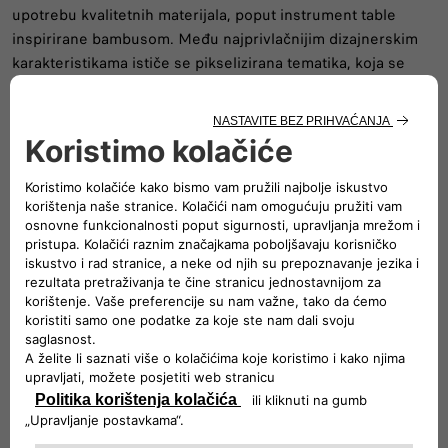
upotrebu kvalitetnih materijala, poput instrument table
inspirirane bambusom. Među najprivlačnijim dizajnerskim
karakteristikama ističe se pikselizirana tematika, koja se
proteže na prednjem dijelu od sredine gornje maske do
farova i odražava kvadratne oblike prozora zgrade Lingotto.
Završni element koji novom globalnom modelu daje
»pandastični« karakter je izvlačivi spiralni kabl – domišljato
rješenje koje čini punjenje jednostavnijim i urednijim nego
ikada prije.
Nova reklama, s živahnim ritmom i šarenim okruženjem,
producirana je od strane Movie Magic, a režirao ju je
Joseph Kahn. Grande Panda je u spotu predstavljena kao
savršeno vozilo za svakodnevnu urbanu mobilnost, koje
zaista utjelovljuje vrijednosti italijanskog brenda sa svojim
italijanskim dizajnom, kompaktnom koncepcijom,
inkluzivnim pristupom i održivošću.
VIDEO CREDITS