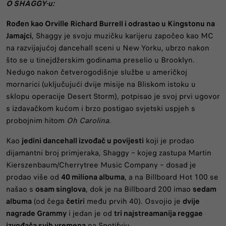
O SHAGGY-u:
Rođen kao Orville Richard Burrell i odrastao u Kingstonu na
Jamajci
, Shaggy je svoju muzičku karijeru započeo kao MC
na razvijajućoj dancehall sceni u New Yorku, ubrzo nakon
što se u tinejdžerskim godinama preselio u Brooklyn.
Nedugo nakon četverogodišnje službe u američkoj
mornarici (uključujući dvije misije na Bliskom istoku u
sklopu operacije Desert Storm), potpisao je svoj prvi ugovor
s izdavačkom kućom i brzo postigao svjetski uspjeh s
probojnim hitom
Oh Carolina
.
Kao
jedini dancehall izvođač u povijesti
koji je prodao
dijamantni broj primjeraka, Shaggy – kojeg zastupa Martin
Kierszenbaum/Cherrytree Music Company – dosad je
prodao više od
40 miliona albuma
, a na Billboard Hot 100 se
našao s
osam singlova
, dok je na Billboard 200 imao
sedam
albuma
(od čega
četiri
među prvih 40). Osvojio je
dvije
nagrade Grammy
i jedan je od
tri najstreamanija reggae
izvođača svih vremena
na Spotifyju.