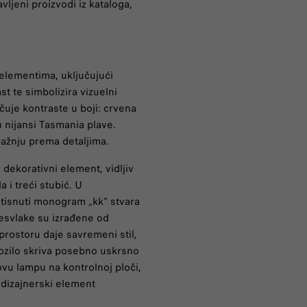
vljeni proizvodi iz kataloga,
 elementima, uključujući
st te simbolizira vizuelni
jučuje kontraste u boji: crvena
 nijansi Tasmania plave.
pažnju prema detaljima.
 dekorativni element, vidljiv
 i treći stubić. U
utisnuti monogram „kk“ stvara
resvlake su izrađene od
prostoru daje savremeni stil,
vozilo skriva posebno uskrsno
ovu lampu na kontrolnoj ploči,
i dizajnerski element