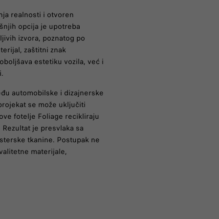
ja realnosti i otvoren
šnjih opcija je upotreba
jivih izvora, poznatog po
erijal, zaštitni znak
oboljšava estetiku vozila, već i
.
među automobilske i dizajnerske
projekat se može uključiti
ove fotelje Foliage recikliraju
 Rezultat je presvlaka sa
esterske tkanine. Postupak ne
alitetne materijale,