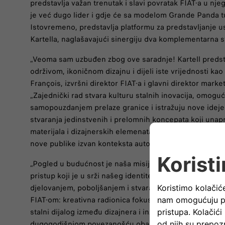
predstavlja važan trenutak i slavi povratak FIAT-a u nje
je već dugo lider i gdje će sa modelom Grande Panda tu
Istovremeno, predstavlja platformu za predstavljanje u
Kartella, naglašavajući sinergiju dva komplementarna sv
„Veoma sam uzbuđen zbog ove saradnje! Kartell predstav
održivom, ikoničnom dizajnu i dijeli iste vrijednosti kao 
François, izvršni direktor FIAT-a i glavni direktor marke
„Zajednički rad stvara kulturu stalnih inovacija, omogu
samopouzdanjem prelaze granice i istražuju nove ideje.
stvaranja jedinstvenih i prelomnih koncepata koji unap
materijala i dizajnerskih elemenata. Partnerstvo također 
nove publike izvan konteksta automobilske industrije“, z
„Pogled u budućnost je naša misija“, rekao je Claudio Lu
pristup koji je u srži našeg identiteta. Gledati u buduć
djelovanjem, poboljšanjem i stvaranjem emocija i ljepo
FIAT-om: kreativna radionica fokusirana na Grande Pand
stalni dijalog između dizajnera i inženjera, sa zajedničk
dugogodišnjom povezanošću oba brenda. Sretan sam š