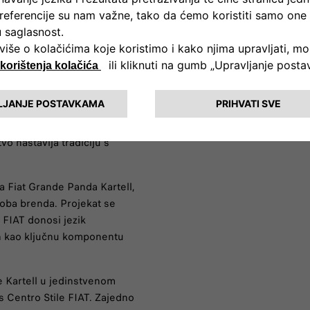
alone del Mobile – idealnom
novacijama. Ne postoji bolje
vijan dvije godine i sada se
om.“
ra iz 1950-ih, kada je Kartell
at 500 modela. Ta veza se
artell, dizajniran zajedno s
o nastavlja tradiciju s
ja Fiat Grande Panda Kartell,
e oba brenda. Projekat se
. FIAT donosi jezik
ajn kao ključnu komponentu
 Kartell u jedinstvenom
s Centro Stile FIAT. Zajedno