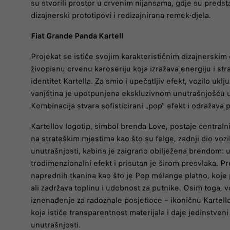
su stvorili prostor u crvenim nijansama, gdje su predsta
dizajnerski prototipovi i redizajnirana remek-djela.
Fiat Grande Panda Kartell
Projekat se ističe svojim karakterističnim dizajnerskim
živopisnu crvenu karoseriju koja izražava energiju i stra
identitet Kartella. Za smio i upečatljiv efekt, vozilo ukl
vanjština je upotpunjena ekskluzivnom unutrašnjošću u
Kombinacija stvara sofisticirani „pop“ efekt i odražava 
Kartellov logotip, simbol brenda Love, postaje centralni
na strateškim mjestima kao što su felge, zadnji dio vozila
unutrašnjosti, kabina je zaigrano obilježena brendom: 
trodimenzionalni efekt i prisutan je širom presvlaka. P
naprednih tkanina kao što je Pop mélange platno, koje 
ali zadržava toplinu i udobnost za putnike. Osim toga, 
iznenađenje za radoznale posjetioce – ikoničnu Kartell
koja ističe transparentnost materijala i daje jedinstven
unutrašnjosti.