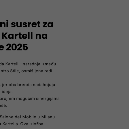
vni susret za
Kartell na
e 2025
nda Kartell – saradnja između
ntro Stile, osmišljena radi
e, jer oba brenda nadahnjuju
 ideja.
ta brojnim mogućim sinergijama
ese.
 Salone del Mobile u Milanu
 Kartella. Ova izložba