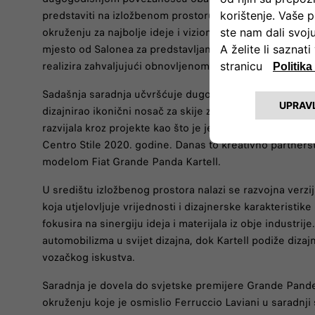
predstaviti na izložbenom prostoru Kartella na sajmu S
okruženju za najbolje ideje i vizionarski dizajn vođen i
mjesto od Salonea za predstavljanje projekta koji je raz
realizira zahvaljujući obnovljenom partnerstvu s FIAT-
Sadašnja saradnja učvršćuje dugogodišnju vezu koja dati
dizajnirao ikonični nosač za skije za prvu generaciju Fi
razvijala kroz projekte kao što je jedinstveni Fiat 500e K
Centro Stile 2020. godine. Danas to kreativno partnerstv
modelom Fiat Grande Panda Kartell.
U središtu izložbenog prostora nalazi se razvojna verzi
koja utjelovljuje vrijednosti i dizajnerske karakteristik
fokusira na sinergiju ideja i materijala iz obje industrije
automobilizma u svijet dizajna, dok Kartell podiže diz
vozačkog iskustva.
Saradnja je dovela do svjetske premijere Grande Pande
okruženju koje je osmislio Ferruccio Laviani u saradnji 