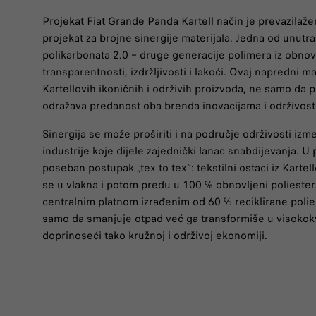
Projekat Fiat Grande Panda Kartell način je prevazilažen
projekat za brojne sinergije materijala. Jedna od unutra
polikarbonata 2.0 – druge generacije polimera iz obnovl
transparentnosti, izdržljivosti i lakoći. Ovaj napredni mat
Kartellovih ikoničnih i održivih proizvoda, ne samo da p
odražava predanost oba brenda inovacijama i održivosti
Sinergija se može proširiti i na područje održivosti iz
industrije koje dijele zajednički lanac snabdijevanja. U 
poseban postupak „tex to tex“: tekstilni ostaci iz Kartell
se u vlakna i potom predu u 100 % obnovljeni poliester.
centralnim platnom izrađenim od 60 % reciklirane poli
samo da smanjuje otpad već ga transformiše u visokokv
doprinoseći tako kružnoj i održivoj ekonomiji.