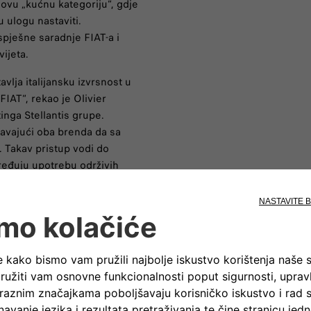
govu „kućnu kategoriju“, gdje
 ulogu nastaviti.
spješne saradnje FIAT-a i
ijeta.
lja italijansku izvrsnost u
FIAT“, rekao je Olivier
tinga Stellantis grupe.
ćavajući oba brenda da sa
 Takav pristup vodi do
ređuju upotrebu održivih
ima za cilj ispitati reakcije
aključio je François.
ti, predsjednik Kartella. „To je
nost znači svakodnevnu želju za
te. To je duh naše saradnje s
u Kartell, oblikovana kroz
im vrijednostima i
to ovaj projekat mogu