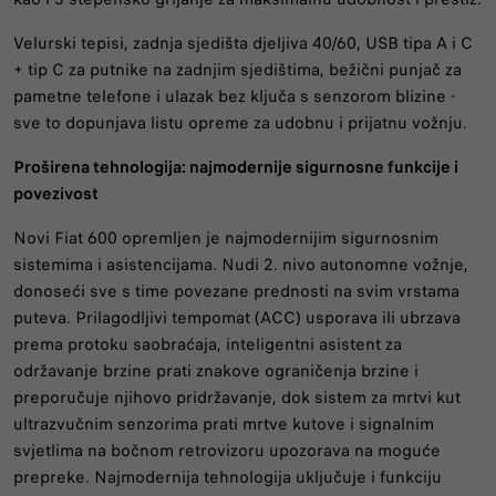
Velurski tepisi, zadnja sjedišta djeljiva 40/60, USB tipa A i C
+ tip C za putnike na zadnjim sjedištima, bežični punjač za
pametne telefone i ulazak bez ključa s senzorom blizine -
sve to dopunjava listu opreme za udobnu i prijatnu vožnju.
Proširena tehnologija: najmodernije sigurnosne funkcije i
povezivost
Novi Fiat 600 opremljen je najmodernijim sigurnosnim
sistemima i asistencijama. Nudi 2. nivo autonomne vožnje,
donoseći sve s time povezane prednosti na svim vrstama
puteva. Prilagodljivi tempomat (ACC) usporava ili ubrzava
prema protoku saobraćaja, inteligentni asistent za
održavanje brzine prati znakove ograničenja brzine i
preporučuje njihovo pridržavanje, dok sistem za mrtvi kut
ultrazvučnim senzorima prati mrtve kutove i signalnim
svjetlima na bočnom retrovizoru upozorava na moguće
prepreke. Najmodernija tehnologija uključuje i funkciju