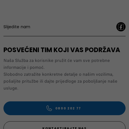
Slijedite nam
POSVEĆENI TIM KOJI VAS PODRŽAVA
Naša Služba za korisnike pružit će vam sve potrebne
informacije i pomoć.
Slobodno zatražite konkretne detalje o našim vozilima,
pošaljite pritužbe ili dajte prijedloge za poboljšanje naše
usluge.
0800 202 77
KONTAKTIRAJTE NAS