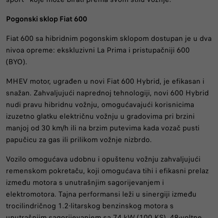
Pogonski sklop Fiat 600
Fiat 600 sa hibridnim pogonskim sklopom dostupan je u dva
nivoa opreme: ekskluzivni La Prima i pristupačniji 600
(BYO).
MHEV motor, ugrađen u novi Fiat 600 Hybrid, je efikasan i
snažan. Zahvaljujući naprednoj tehnologiji, novi 600 Hybrid
nudi pravu hibridnu vožnju, omogućavajući korisnicima
izuzetno glatku električnu vožnju u gradovima pri brzini
manjoj od 30 km/h ili na brzim putevima kada vozač pusti
papučicu za gas ili prilikom vožnje nizbrdo.
Vozilo omogućava udobnu i opuštenu vožnju zahvaljujući
remenskom pokretaču, koji omogućava tihi i efikasni prelaz
između motora s unutrašnjim sagorijevanjem i
elektromotora. Tajna performansi leži u sinergiji između
trocilindričnog 1.2-litarskog benzinskog motora s
unutrašnjim sagorijevanjem sa 74 kW (100 KS), 48-voltne