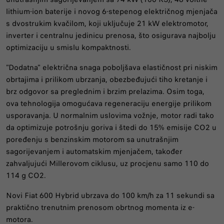
lithium-ion baterije i novog 6-stepenog električnog mjenjača
s dvostrukim kvačilom, koji uključuje 21 kW elektromotor,
inverter i centralnu jedinicu prenosa, što osigurava najbolju
optimizaciju u smislu kompaktnosti.
"Dodatna" električna snaga poboljšava elastičnost pri niskim
obrtajima i prilikom ubrzanja, obezbeđujući tiho kretanje i
brz odgovor sa preglednim i brzim prelazima. Osim toga,
ova tehnologija omogućava regeneraciju energije prilikom
usporavanja. U normalnim uslovima vožnje, motor radi tako
da optimizuje potrošnju goriva i štedi do 15% emisije CO2 u
poređenju s benzinskim motorom sa unutrašnjim
sagorijevanjem i automatskim mjenjačem, također
zahvaljujući Millerovom ciklusu, uz procjenu samo 110 do
114 g CO2.
Novi Fiat 600 Hybrid ubrzava do 100 km/h za 11 sekundi sa
praktično trenutnim prenosom obrtnog momenta iz e-
motora.