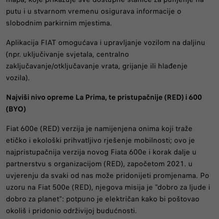
putu i u stvarnom vremenu osigurava informacije o
slobodnim parkirnim mjestima.
Aplikacija FIAT omogućava i upravljanje vozilom na daljinu
(npr. uključivanje svjetala, centralno
zaključavanje/otključavanje vrata, grijanje ili hlađenje
vozila).
Najviši nivo opreme La Prima, te pristupačnije (RED) i 600
(BYO)
Fiat 600e (RED) verzija je namijenjena onima koji traže
etičko i ekološki prihvatljivo rješenje mobilnosti; ovo je
najpristupačnija verzija novog Fiata 600e i korak dalje u
partnerstvu s organizacijom (RED), započetom 2021. u
uvjerenju da svaki od nas može pridonijeti promjenama. Po
uzoru na Fiat 500e (RED), njegova misija je "dobro za ljude i
dobro za planet": potpuno je električan kako bi poštovao
okoliš i pridonio održivijoj budućnosti.