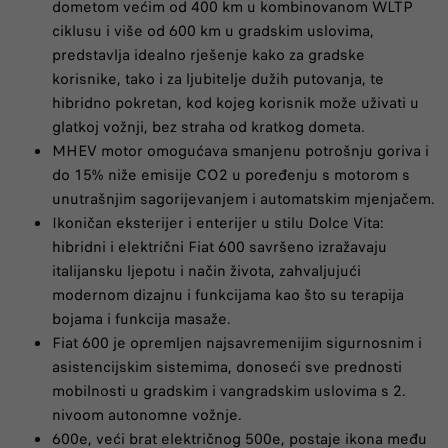
dometom većim od 400 km u kombinovanom WLTP
ciklusu i više od 600 km u gradskim uslovima,
predstavlja idealno rješenje kako za gradske
korisnike, tako i za ljubitelje dužih putovanja, te
hibridno pokretan, kod kojeg korisnik može uživati u
glatkoj vožnji, bez straha od kratkog dometa.
MHEV motor omogućava smanjenu potrošnju goriva i
do 15% niže emisije CO2 u poređenju s motorom s
unutrašnjim sagorijevanjem i automatskim mjenjačem.
Ikoničan eksterijer i enterijer u stilu Dolce Vita:
hibridni i električni Fiat 600 savršeno izražavaju
italijansku ljepotu i način života, zahvaljujući
modernom dizajnu i funkcijama kao što su terapija
bojama i funkcija masaže.
Fiat 600 je opremljen najsavremenijim sigurnosnim i
asistencijskim sistemima, donoseći sve prednosti
mobilnosti u gradskim i vangradskim uslovima s 2.
nivoom autonomne vožnje.
600e, veći brat električnog 500e, postaje ikona među