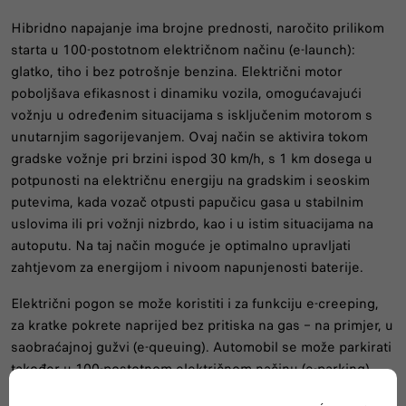
Hibridno napajanje ima brojne prednosti, naročito prilikom
starta u 100-postotnom električnom načinu (e-launch):
glatko, tiho i bez potrošnje benzina. Električni motor
poboljšava efikasnost i dinamiku vozila, omogućavajući
vožnju u određenim situacijama s isključenim motorom s
unutarnjim sagorijevanjem. Ovaj način se aktivira tokom
gradske vožnje pri brzini ispod 30 km/h, s 1 km dosega u
potpunosti na električnu energiju na gradskim i seoskim
putevima, kada vozač otpusti papučicu gasa u stabilnim
uslovima ili pri vožnji nizbrdo, kao i u istim situacijama na
autoputu. Na taj način moguće je optimalno upravljati
zahtjevom za energijom i nivoom napunjenosti baterije.
Električni pogon se može koristiti i za funkciju e-creeping,
za kratke pokrete naprijed bez pritiska na gas – na primjer, u
saobraćajnoj gužvi (e-queuing). Automobil se može parkirati
također u 100-postotnom električnom načinu (e-parking).
Osim toga, hibridni pogon je dizajniran za rekuperaciju