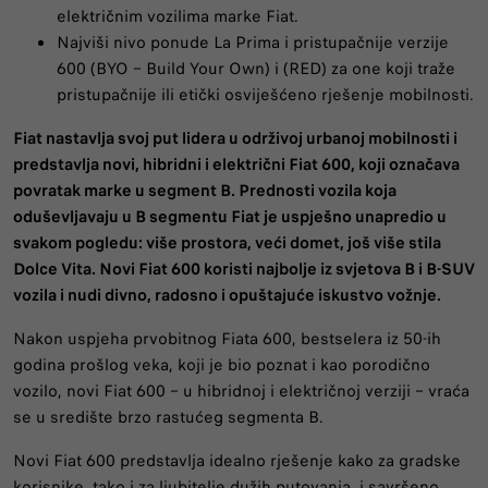
električnim vozilima marke Fiat.
Najviši nivo ponude La Prima i pristupačnije verzije
600 (BYO – Build Your Own) i (RED) za one koji traže
pristupačnije ili etički osviješćeno rješenje mobilnosti.
Fiat nastavlja svoj put lidera u održivoj urbanoj mobilnosti i
predstavlja novi, hibridni i električni Fiat 600, koji označava
povratak marke u segment B. Prednosti vozila koja
oduševljavaju u B segmentu Fiat je uspješno unapredio u
svakom pogledu: više prostora, veći domet, još više stila
Dolce Vita. Novi Fiat 600 koristi najbolje iz svjetova B i B-SUV
vozila i nudi divno, radosno i opuštajuće iskustvo vožnje.
Nakon uspjeha prvobitnog Fiata 600, bestselera iz 50-ih
godina prošlog veka, koji je bio poznat i kao porodično
vozilo, novi Fiat 600 – u hibridnoj i električnoj verziji – vraća
se u središte brzo rastućeg segmenta B.
Novi Fiat 600 predstavlja idealno rješenje kako za gradske
korisnike, tako i za ljubitelje dužih putovanja, i savršeno