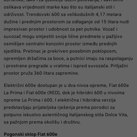
oslikava vrijednosti marke kao što su italijanski stil i
održivost. Trendovski 600 sa velikodušnih 4,17 metara
dužine i prednjim prostorom za odlaganje od 15 litara nudi
impresivan prostor i udobnost za pet putnika. Vozač i
suvozač mogu smjestiti svoje lične predmete u pažljivo
osmišljen centralni konzolni prostor između prednjih
sjedišta. Pretinac je prekriven posebnim poklopcem,
opremljen držačima za boce, a putnici imaju na raspolaganju
i prostrane pregrade u vratima i ispred suvozača. Prtljažni
prostor pruža 360 litara zapremine.
Električni 600e dostupan je u dva nivoa opreme, Fiat 600e
La Prima i Fiat 600e (RED), dok je hibridni 600 u nivoima
opreme La Prima i 600. I električna i hibridna verzija
predstavljaju prijateljska rješenja prema porodici za
potpuno iskustvo autentičnog italijanskog stila Dolce Vita,
sa pažnjom prema okolišu i društvu.
Pogonski sklop Fiat 600e