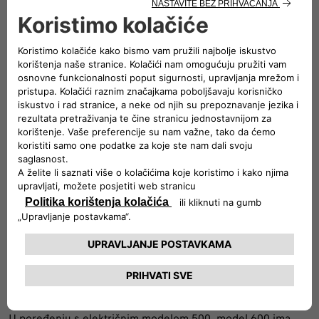
energije tokom usporavanja.
Prednosti ove tehnologije su niža potrošnja goriva,
smanjenje emisija, manja buka, te više udobnosti i užitka u
vožnji zahvaljujući glatkom prijenosu s dvostrukim kvačilom
i odzivu električnog pogona.
Funkcije koje nudi najmodernija tehnologija u novom Fiatu
600 dodatno unose dinamiku u svakodnevni život,
jednostavne su za korištenje i mogu zadovoljiti različite
potrebe.
Ikoničan izgled, unutrašnjost u stilu Dolce Vita
Novi Fiat 600 dobio je ime po originalnom modelu 600 i
donosi svjež stil i talijansku opuštenost. Njegov vanjski i
unutrašnji dizajn u potpunosti utjelovljuju talijansku ljepotu i
filozofiju Dolce Vita. Ukratko, Fiat 600 i 600e nude onaj
pravi osjećaj užitka, duboko ukorijenjen u talijanskom DNK.
U poređenju s električnim modelom 500, model 600 ima