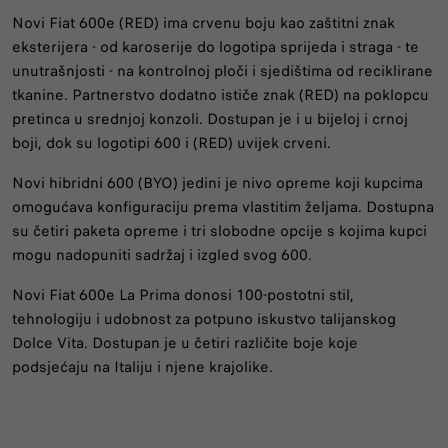
Novi Fiat 600e (RED) ima crvenu boju kao zaštitni znak
eksterijera - od karoserije do logotipa sprijeda i straga - te
unutrašnjosti - na kontrolnoj ploči i sjedištima od reciklirane
tkanine. Partnerstvo dodatno ističe znak (RED) na poklopcu
pretinca u srednjoj konzoli. Dostupan je i u bijeloj i crnoj
boji, dok su logotipi 600 i (RED) uvijek crveni.
Novi hibridni 600 (BYO) jedini je nivo opreme koji kupcima
omogućava konfiguraciju prema vlastitim željama. Dostupna
su četiri paketa opreme i tri slobodne opcije s kojima kupci
mogu nadopuniti sadržaj i izgled svog 600.
Novi Fiat 600e La Prima donosi 100-postotni stil,
tehnologiju i udobnost za potpuno iskustvo talijanskog
Dolce Vita. Dostupan je u četiri različite boje koje
podsjećaju na Italiju i njene krajolike.