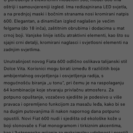
oštriji i samouvjereniji izgled. Ima redizajnirana LED svjetla,
a na prednjoj maski i bočnim stranama nosi kromirani natpis
600. Elegantan, a dinamičan izgled naglašen je većim
felgama (do 18 inča), zaštitnim obrubima i dodacima u mat
crnoj boji. Vanjske linije ističu atraktivni elementi, kao što su
sjajni crni detalji, kromirani naglasci i svjetlosni elementi na
zadnjim svjetlima.
Unutrašnjost novog Fiata 600 odlično oslikava talijanski stil
Dolce Vita. Korisnici mogu birati između 8 različitih boja
ambijentalnog osvjetljenja i osvjetljenja radija, s
mogućnošću biranja „u tonu“, pri čemu je na raspolaganju
64 kombinacije koje stvaraju privlačnu atmosferu. Za
potpuno opuštanje, vozačevo sjedište je podesivo u više
pravaca i opremljeno funkcijom za masažu leđa, kako bi se
na dugim putovanjima ili nakon napornog dana potpuno
opustili. Novi Fiat 600 nudi i sjedišta od ekološke kože u
boji slonovače s Fiat monogramom i tirkiznim akcentima,
kao i 3-stepensko grijanje za maksimalnu udobnost i prestiž.