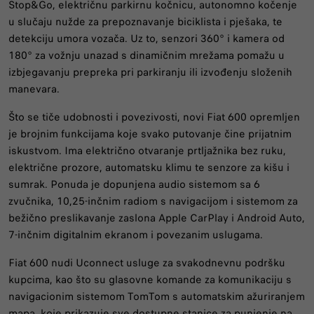
Stop&Go, električnu parkirnu kočnicu, autonomno kočenje
u slučaju nužde za prepoznavanje biciklista i pješaka, te
detekciju umora vozača. Uz to, senzori 360° i kamera od
180° za vožnju unazad s dinamičnim mrežama pomažu u
izbjegavanju prepreka pri parkiranju ili izvođenju složenih
manevara.
Što se tiče udobnosti i povezivosti, novi Fiat 600 opremljen
je brojnim funkcijama koje svako putovanje čine prijatnim
iskustvom. Ima električno otvaranje prtljažnika bez ruku,
električne prozore, automatsku klimu te senzore za kišu i
sumrak. Ponuda je dopunjena audio sistemom sa 6
zvučnika, 10,25-inčnim radiom s navigacijom i sistemom za
bežično preslikavanje zaslona Apple CarPlay i Android Auto,
7-inčnim digitalnim ekranom i povezanim uslugama.
Fiat 600 nudi Uconnect usluge za svakodnevnu podršku
kupcima, kao što su glasovne komande za komunikaciju s
navigacionim sistemom TomTom s automatskim ažuriranjem
mapa, koje prikazuje sve dostupne stanice za punjenje na