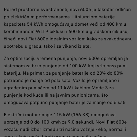
Pored prostorne svestranosti, novi 600e je također odličan
po električnim performansama. Lithium-iom baterije
kapaciteta 54 kWh omogućavaju domet veći od 400 km u
kombiniranom WLTP ciklusu i 600 km u gradskom ciklusu,
čineći novi Fiat 600e idealnim vozilom kako za svakodnevnu
upotrebu u gradu, tako i za vikend izlete.
Za optimizaciju vremena punjenja, novi 600e opremljen je
sistemom za brzo punjenje od 100 kW, koji vrlo brzo puni
bateriju. Na primer, za punjenje baterije od 20% do 80%
potrebno je manje od pola sata. Vozilo je opremljeno i
ugrađenim punjačem od 11 kW i kablom Mode 3 za
punjenje kod kuće ili na javnim punionicama, što
omogućava potpuno punjenje baterije za manje od 6 sati.
Električni motor snage 115 kW (156 KS) omogućava
ubrzanje od 0 do 100 km/h za 9,0 sekundi. Novi Fiat 600e
vozaču nudi izbor između tri načina vožnje - eko, normal i
sport - koje može birati prema svom stilu vožnje.