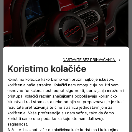
Volan
Sa volanom mekim na dodir, možete usmjeriti svoje
emocije gdje god želite. Sa posebnim logotipom, za još
autentičnije (RED) iskustvo.