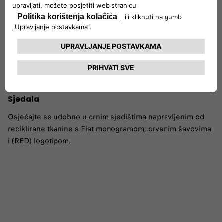
Sjedala
Osjećajte se udobno u crnim sjedištima napravljenim od
reciklirane tkanine s Fiat monogramom, crvenim šavovima
i (RED) logotipom.