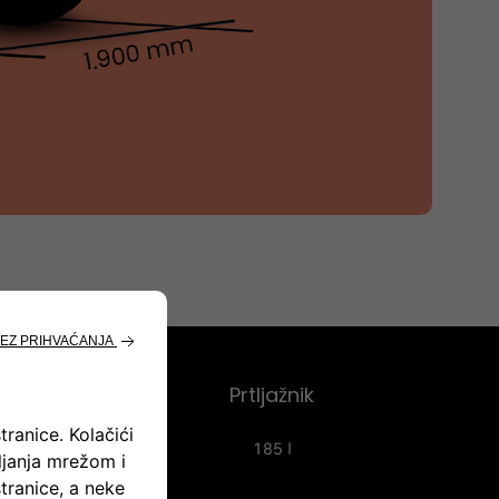
Prtljažnik
185 l