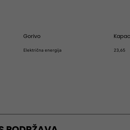
Gorivo
​Kapac
Električna energija
​23,65
AS PODRŽAVA