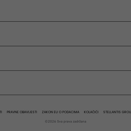
Benzin
a Hybrid
Grande Panda Petrol
TI
PRAVNE OBAVIJESTI
ZAKON EU O PODACIMA
KOLAČIĆI
STELLANTIS GRO
©2026 Sva prava zadržana