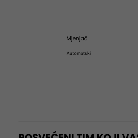
Mjenjač
Automatski
POSVEĆENI TIM KOJI V