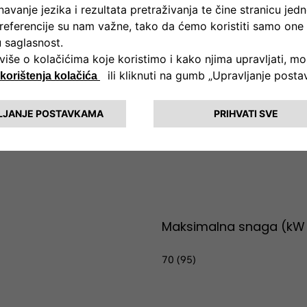
or 500e
W (95 KS)
Maksimalna snaga (kW 
70 (95)