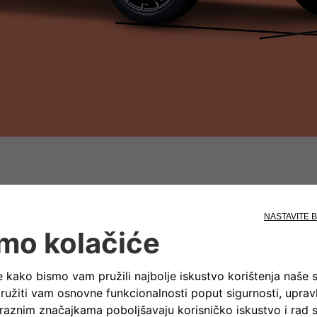
Dužina
Visina
3.632 mm
1.527 mm