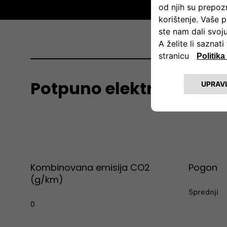
Mot
Potpuno električni 70 k
Kombinovana emisija CO2
Pogon
(g/km)
Sprednji​​
0