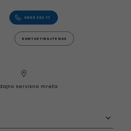
.
0800 202 77
KONTAKTIRAJTE NAS
dajno servisna mreža