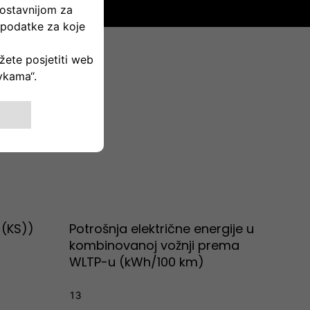
(KS))
Potrošnja električne energije u
kombinovanoj vožnji prema
WLTP-u (kWh/100 km)
13