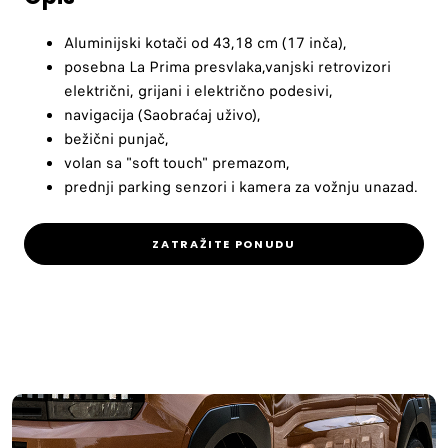
Aluminijski kotači od 43,18 cm (17 inča),
posebna La Prima presvlaka,vanjski retrovizori
električni, grijani i električno podesivi,
navigacija (Saobraćaj uživo),
bežični punjač,
volan sa "soft touch" premazom,
prednji parking senzori i kamera za vožnju unazad.
ZATRAŽITE PONUDU