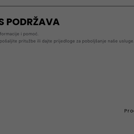
AS PODRŽAVA
formacije i pomoć.
ošaljite pritužbe ili dajte prijedloge za poboljšanje naše usluge
Pro