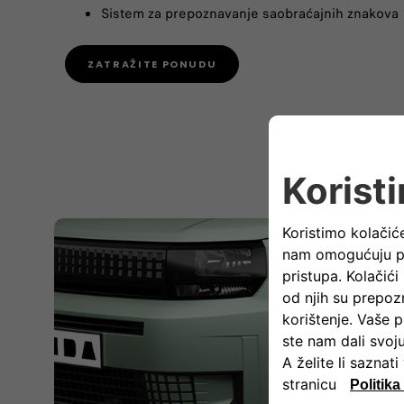
Sistem za prepoznavanje saobraćajnih znakova
ZATRAŽITE PONUDU