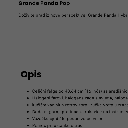
Grande Panda Pop
Doživite grad iz nove perspektive. Grande Panda Hybr
Opis
Čelični felge od 40,64 cm (16 inča) sa središn
Halogeni farovi, halogena zadnja svjetla, halog
kućišta vanjskih retrovizora i ručke vrata u zrnas
Dodatni gornji pretinac za rukavice na instrumen
Vozačko sjedište podesivo po visini
Pomoć pri ostanku u traci