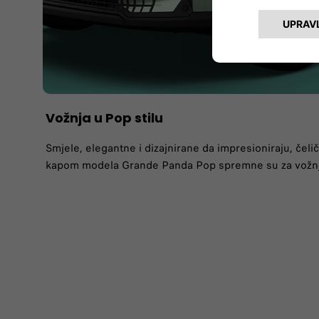
Vožnja u Pop stilu
Smjele, elegantne i dizajnirane da impresioniraju, čel
kapom modela Grande Panda Pop spremne su za vožnju 