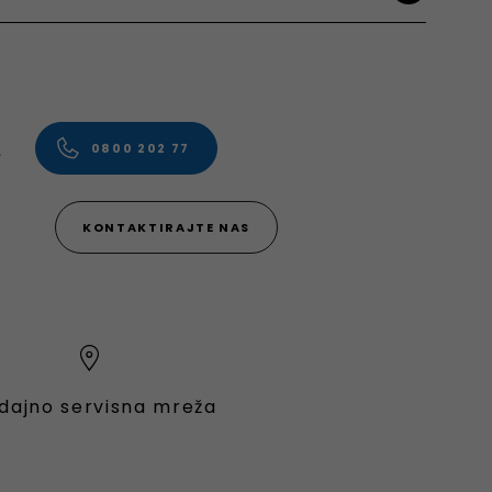
.
0800 202 77
KONTAKTIRAJTE NAS
dajno servisna mreža