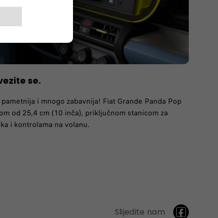
vezite se.
a pametnija i mnogo zabavnija! Fiat Grande Panda Pop
nom od 25,4 cm (10 inča), priključnom stanicom za
ka i kontrolama na volanu.
Slijedite nam