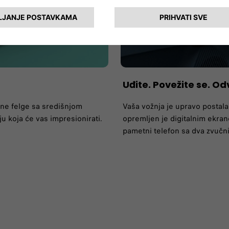
Uđite. Povežite se. Od
ične felge sa središnjom
Vaša vožnja je upravo postal
koja će vas impresionirati.
opremljen je digitalnim ekra
pametni telefon sa dva zvučni