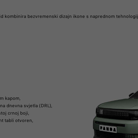
id kombinira bezvremenski dizajn ikone s naprednom tehnologij
jom kapom,
ena dnevna svjetla (DRL),
toj crnoj boji,
t tabli otvoren,