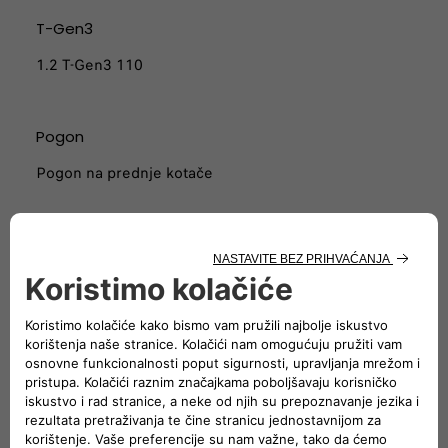
T-Gen3
1.2 T-Gen3 110
Pogon
Pogon na prednje kotače
Kombinirana snaga
81 kW (110 KS)*
* Kombinirana snaga termalnog motora 74 kW (100 KS) i
elektromotora 18 kW (28 KS)
Kombinovane emisije CO2