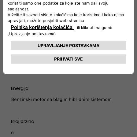
116 Pop verzija
115 Verzija ikona
117 La Prima verzija
Mjenjač
eDCT mjenjač s dvostrukim kvačilom i elektromotorom
Energija
Benzinski motor sa blagim hibridnim sistemom
Broj brzina
6