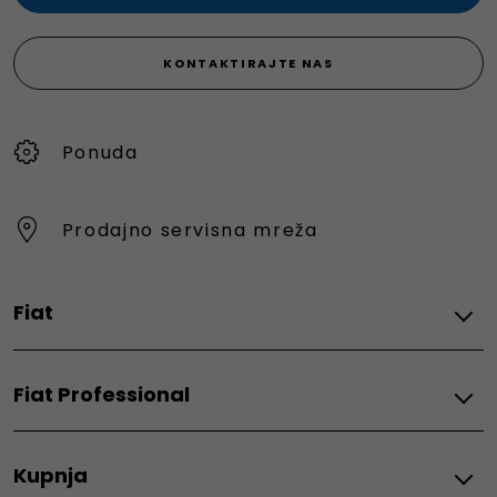
KONTAKTIRAJTE NAS
Ponuda
Prodajno servisna mreža
Fiat
Električni
Fiat Professional
Grande Panda Electric
500e
Električni
Topolino
Kupnja
E-Doblo
600e