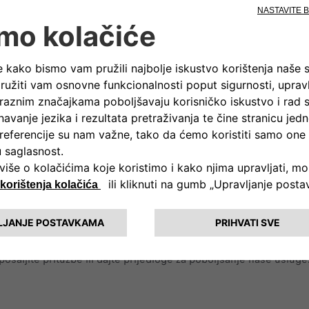
tna oprema
tna oprema
tna oprema
AS PODRŽAVA
formacije i pomoć.
ošaljite pritužbe ili dajte prijedloge za poboljšanje naše usluge