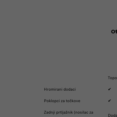
Ot
Topo
Hromirani dodaci
✔
Poklopci za točkove
✔
Zadnji prtljažnik (nosilac za
Doda