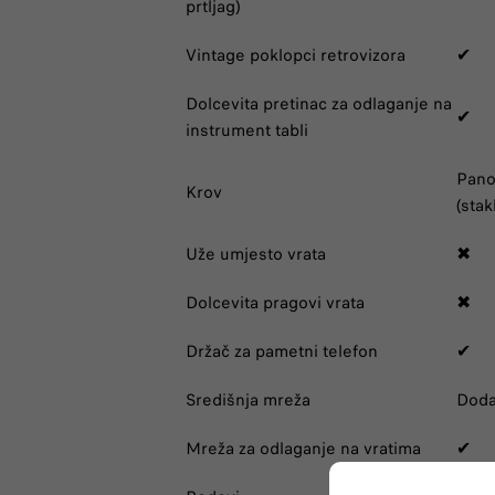
prtljag)
Vintage poklopci retrovizora
✔
Dolcevita pretinac za odlaganje na
✔
instrument tabli
Pan
Krov
(stak
Uže umjesto vrata
✖
Dolcevita pragovi vrata
✖
Držač za pametni telefon
✔
Središnja mreža
Doda
Mreža za odlaganje na vratima
✔