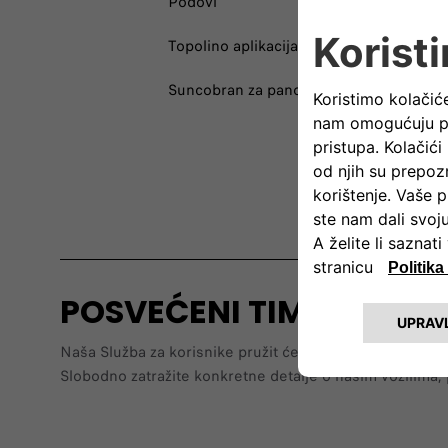
Podovi
Doda
Topolino aplikacija
Doda
Suncobran za panoramski krov
Doda
POSVEĆENI TIM KOJI V
Naša Služba za korisnike pružit će vam sve potrebne in
Slobodno zatražite konkretne detalje o našim vozilima, p