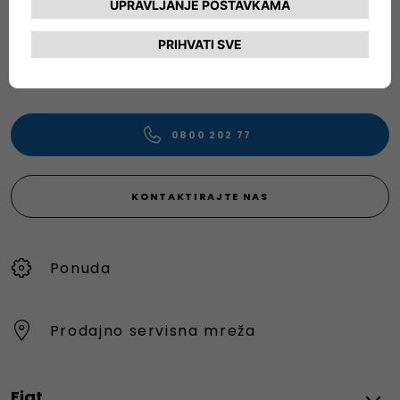
informacije i pomoć.
Slobodno zatražite konkretne detalje o našim vozilima,
pošaljite pritužbe ili dajte prijedloge za poboljšanje naše
usluge.
0800 202 77
KONTAKTIRAJTE NAS
Ponuda
Prodajno servisna mreža
Fiat