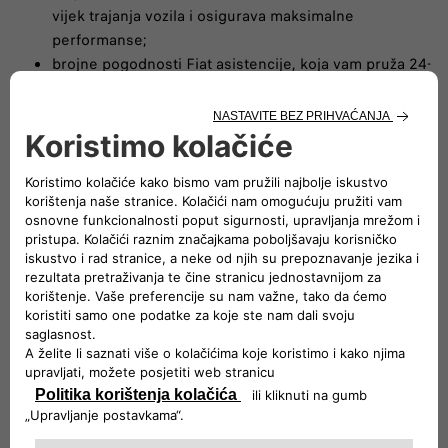
vijek trajanja vozila i osigurava maksimalne
performanse;
brojne pogodnosti Fiat asistencije, koja vam pruža 24-
satnu pomoć kod kuće i na putu;
dodatna vrijednost pri daljoj prodaji vozila, jer je paket
7 godina bezbrižnosti prenosiv. Uzpaket 7 godina
bezbrižnosti ostaje vam samo jedna briga – redovno
održavanje vašeg Fiat vozila.
Slijedite nam
POSVEĆENI TIM KOJI VAS PODRŽAVA
Naša Služba za korisnike pružit će vam sve potrebne