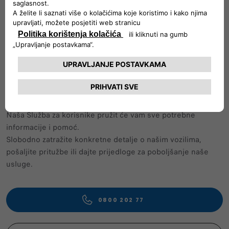
Slijedite nam
POSVEĆENI TIM KOJI VAS PODRŽAVA
Naša Služba za korisnike pružit će vam sve potrebne
informacije i pomoć.
Slobodno zatražite konkretne detalje o našim vozilima,
pošaljite pritužbe ili dajte prijedloge za poboljšanje naše
usluge.
0800 202 77