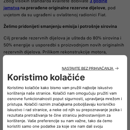
Zbog visokih standarda kvalitete dobivate
3 godine
jamstva
na prerađene originalne rezervne dijelove
, pod
uvjetom da su ugrađeni u ovlaštenoj radionici Fiat.
Želimo pridonijeti smanjenju emisija i potrošnje sirovina
Cilj prerade rezervnih dijelova je ušteda do 80% sirovina i
50% energije u usporedbi s proizvodnjom novih originalnih
rezervnih dijelova. Prilikom rekonstrukcije motora,
primjerice, možemo uštedjeti do 80% materijala i 50%
energije u usporedbi s proizvodnjom istog novog motora.
Osim što štedite novac, brinete i o okolišu.
NARUČITE SE NA SERVIS