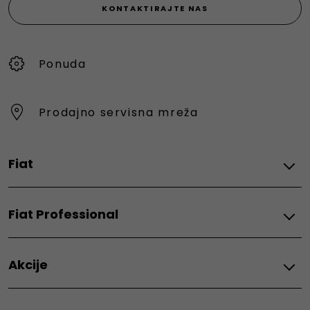
KONTAKTIRAJTE NAS
Ponuda
Prodajno servisna mreža
Fiat
Električni
Fiat Professional
Grande Panda Electric
500e
Električni
Topolino
Akcije
E-Doblo
600e
E-Scudo
Fiat
Hibrid
E-Ducato