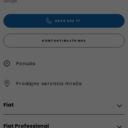
usluge.
0800 202 77
KONTAKTIRAJTE NAS
Ponuda
Prodajno servisna mreža
Fiat
Električni
Fiat Professional
Grande Panda Electric