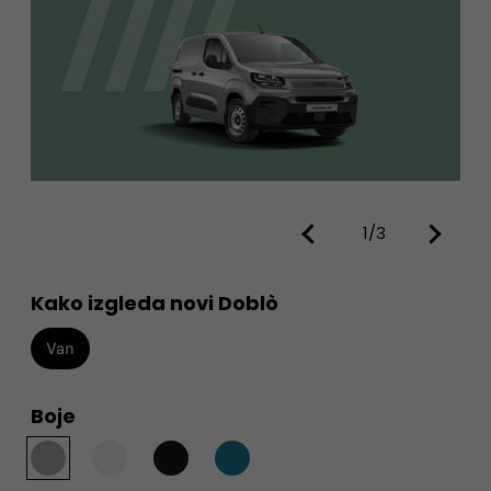
1/3
Kako izgleda novi Doblò
Van
Boje