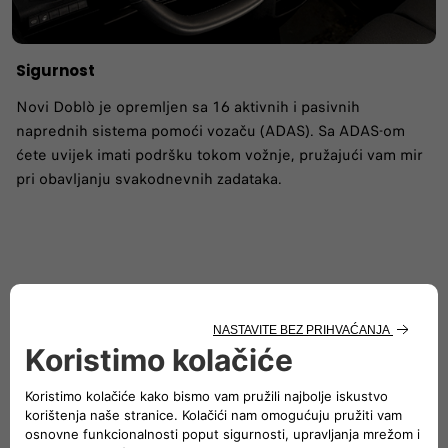
Sigurnost
Novi Doblò je opremljen sa 16 aktivnih i pasivnih
naprednih sistema pomoći vozaču (ADAS). Sa ADAS-om
ćete uvijek imati podršku tokom vožnje, pružajući vam mir
pri obavljanju svakodnevnih zadataka.