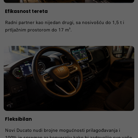
Efikasnost tereta
Radni partner kao nijedan drugi, sa nosivošću do 1,5 t i
prtljažnim prostorom do 17 m³.
Fleksibilan
Novi Ducato nudi brojne mogućnosti prilagođavanja i
100% je spreman za konverziju kako bi zadovoljio sve vaše