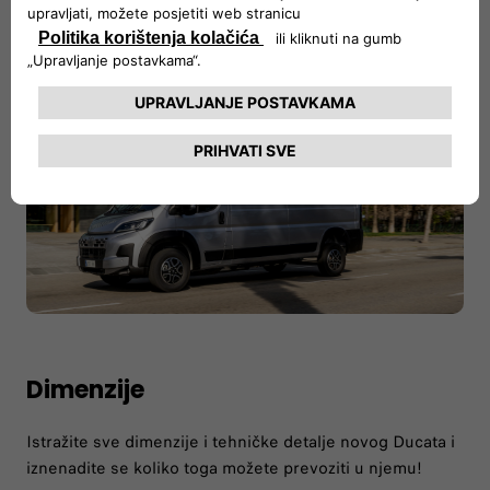
Dimenzije
Istražite sve dimenzije i tehničke detalje novog Ducata i
iznenadite se koliko toga možete prevoziti u njemu!