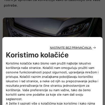
potrebe.
Sigurnost u centru
Sa sistemom autonomne pomoći u vožnji nivoa 2, novi
Ducato može postati vaš pouzdani suvozač.