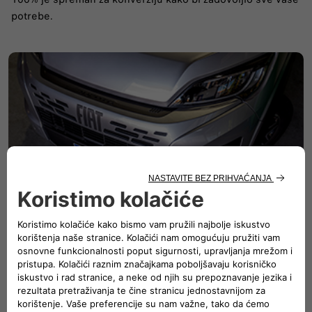
potrebe.
Sigurnost u centru
Sa sistemom autonomne pomoći u vožnji nivoa 2, novi
Ducato može postati vaš pouzdani suvozač.