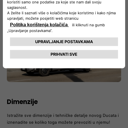
Dimenzije
Istražite sve dimenzije i tehničke detalje novog Ducata i
iznenadite se koliko toga možete prevoziti u njemu!