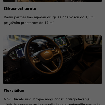
Efikasnost tereta
Radni partner kao nijedan drugi, sa nosivošću do 1,5 t i
prtljažnim prostorom do 17 m³.
Fleksibilan
Novi Ducato nudi brojne mogućnosti prilagođavanja i
100% je spreman za konverziju kako bi zadovoljio sve vaše