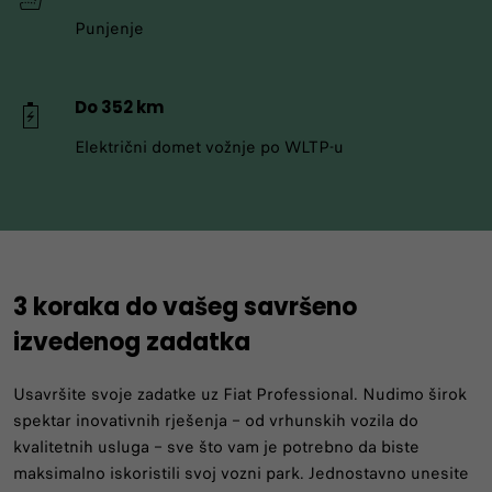
Punjenje
Do 352 km
Električni domet vožnje po WLTP-u
3 koraka do vašeg savršeno
izvedenog zadatka
Usavršite svoje zadatke uz Fiat Professional. Nudimo širok
spektar inovativnih rješenja – od vrhunskih vozila do
kvalitetnih usluga – sve što vam je potrebno da biste
maksimalno iskoristili svoj vozni park. Jednostavno unesite