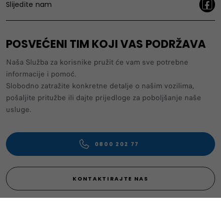
Slijedite nam
POSVEĆENI TIM KOJI VAS PODRŽAVA
Naša Služba za korisnike pružit će vam sve potrebne
informacije i pomoć.
Slobodno zatražite konkretne detalje o našim vozilima,
pošaljite pritužbe ili dajte prijedloge za poboljšanje naše
usluge.
0800 202 77
KONTAKTIRAJTE NAS
Ponuda