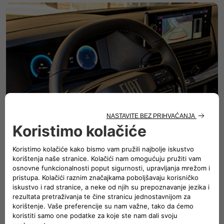
Tehnologija i povezanost
Novi Fiat Professional E-Scudo opremljen je novim
funkcijama povezivanja i informacionih sistema koje su
vam neophodne i pomažu vam da bolje upravljate
svakodnevnim izazovima vašeg posla.