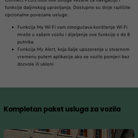
Connect PLUS nudi sve usluge vezane za navigaciju i
funkcije daljinskog upravljanja. Dostupne su dvije različite
opcionalne povezane usluge:
Funkcija My Wi-Fi vam omogućava korištenje Wi-Fi
mreže u vašem vozilu i dijeljenje ove funkcije s do 8
putnika.
Funkcija My Alert, koja šalje upozorenje u stvarnom
vremenu putem aplikacije ako se vozilo pomjeri bez
dozvole ili ukloni
Kompletan paket usluga za vozila