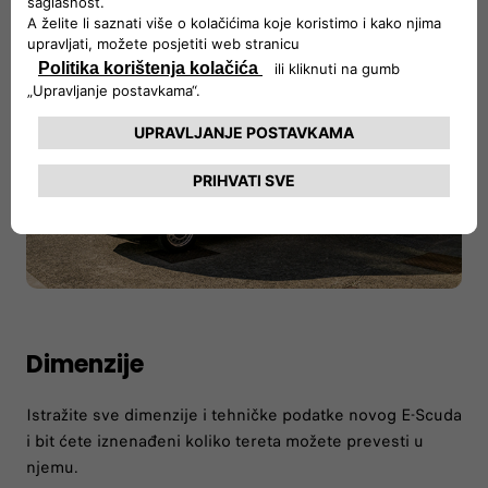
Dimenzije
Istražite sve dimenzije i tehničke podatke novog E-Scuda
i bit ćete iznenađeni koliko tereta možete prevesti u
njemu.