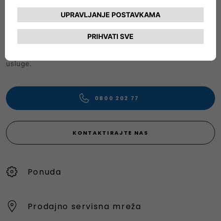
Naša Služba za korisnike pružit će vam sve potrebne
informacije i pomoć.
Slobodno zatražite konkretne detalje o našim vozilima,
pošaljite pritužbe ili dajte prijedloge za poboljšanje naše
usluge.
0800 202 77
KONTAKTIRAJTE NAS
Ponuda
Prodajno servisna mreža