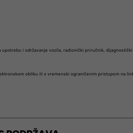
za upotrebu i održavanje vozila, radionički priručnik, dijagnostičk
ektronskom obliku ili s vremenski ograničenim pristupom na li