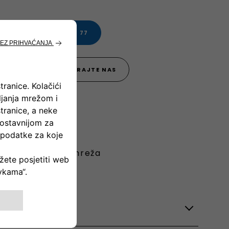
.
0800 202 77
KONTAKTIRAJTE NAS
dajno servisna mreža