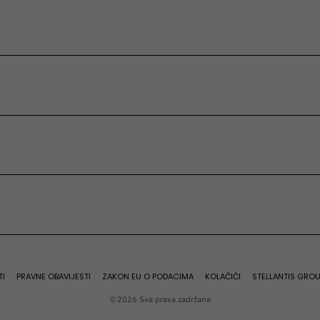
Benzin
a Hybrid
Grande Panda Petrol
TI
PRAVNE OBAVIJESTI
ZAKON EU O PODACIMA
KOLAČIĆI
STELLANTIS GRO
©2026 Sva prava zadržana