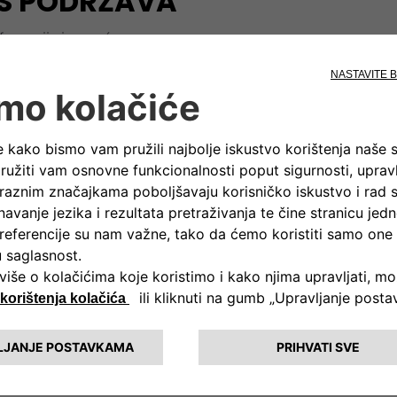
AS PODRŽAVA
formacije i pomoć.
ošaljite pritužbe ili dajte prijedloge za poboljšanje naše usluge
Pro