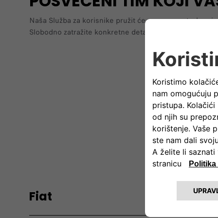
POSVEĆENI TIM KOJI V
Naša Služba za korisnike pružit će vam sve potrebne in
Slobodno zatražite konkretne detalje o našim vozilima, p
Ponuda
Fiat