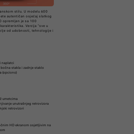
ijanskom stilu. U modelu 600
ćete autentičan osjećaj slatkog
00 opremljen je sa 100
karakteristika. Verzija "sve u
lje od udobnosti, tehnologije i
i naplatci
bočna stakla i zadnje staklo
a (opciono)
ež umetcima
ivanje unutrašnjeg retrovizora
njski retrovizori
nčnim HD ekranom osjetljivim na
®-om