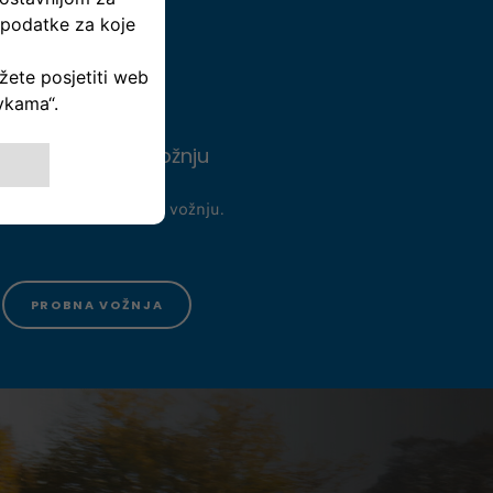
akažite probnu vožnju
edite vozilo na probnu vožnju.
PROBNA VOŽNJA