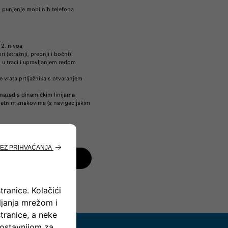
o punjenje mobilnih telefona
2. nivoa
 (stražnji, prednji i bočni)
 traci i upravljanjem redom
e vrata prtljažnika s otvaranjem
nazad s dinamičkim linijama
etnim znakovima (s navigacijskim
 600 LA PRIMA