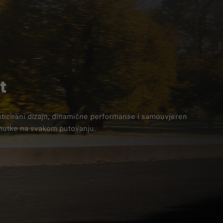
t
sticirani dizajn, dinamične performanse i samouvjeren
enutke na svakom putovanju.