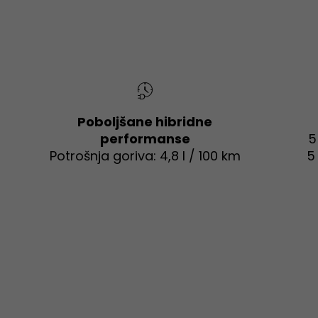
Poboljšane hibridne
performanse
5
Potrošnja goriva: 4,8 l / 100 km
5