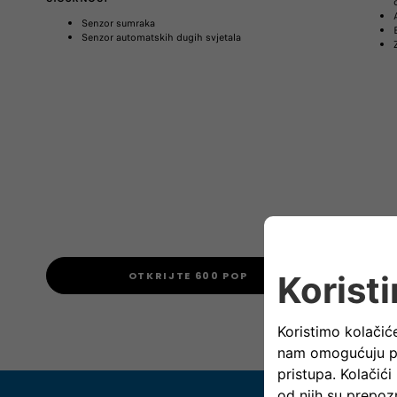
Senzor sumraka
Senzor automatskih dugih svjetala
OTKRIJTE 600 POP