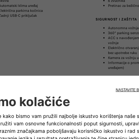
okvira
6 zvučnika
Automatski klima uređaj
Pretinac za bežičn
Električna parkirna kočnica
Zadnji USB-C priključak
SIGURNOST I ZAŠTITA
Autonomna vožnja 
360° parking senzori
ACC s navođenjem u
vožnje
Električno otvaranj
bez upotrebe ruku
Kamera za vožnju u
Informacije o prom
uređajem)
OTKRIJTE 600 ICON
OTKRIJTE