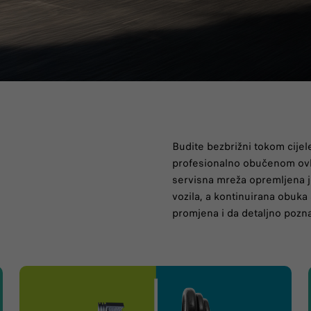
Budite bezbrižni tokom cijel
a
profesionalno obučenom ovl
servisna mreža opremljena 
vozila, a kontinuirana obuka
promjena i da detaljno pozna