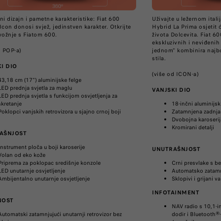
ni dizajn i pametne karakteristike: Fiat 600
Uživajte u ležernom ital
Icon donosi svjež, jedinstven karakter. Otkrijte
Hybrid La Prima osjetit 
vožnje s Fiatom 600.
života Dolcevita. Fiat 6
ekskluzivnih i neviđenih 
d POP-a)
jednom" kombinira najbo
stila.
I DIO
(više od ICON-a)
43,18 cm (17") aluminijske felge
LED prednja svjetla za maglu
VANJSKI DIO
LED prednja svjetla s funkcijom osvjetljenja za
skretanje
18-inčni aluminijsk
Poklopci vanjskih retrovizora u sjajno crnoj boji
Zatamnjena zadnja 
Dvobojna karoserij
Kromirani detalji
AŠNJOST
Instrument ploča u boji karoserije
UNUTRAŠNJOST
Volan od eko kože
Priprema za poklopac središnje konzole
Crni presvlake s b
LED unutarnje osvjetljenje
Automatsko zatamnj
Ambijentalno unutarnje osvjetljenje
Sklopivi i grijani va
INFOTAINMENT
NOST
NAV radio s 10,1-i
Automatski zatamnjujući unutarnji retrovizor bez
dodir i Bluetooth