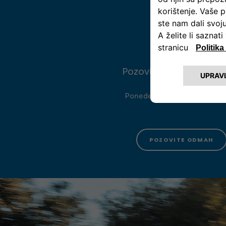
Pozovite nas na 080 3
Ponedeljak - petak ​08:00 - 1
POZOVITE ODMAH