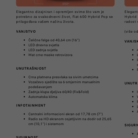
Elegantno dizajniran i opremljen svime što vam je
Elegant
potrebno za svakodnevni život, Fiat 600 Hybrid Pop se
Hybrid 
prilagođava vašem načinu života.
radost 
VANJSTVO
(više o
Čelične felge od 40,64 cm (16")
VANJSK
LED dnevna svjetla
LED zadnja svjetla
Mat crne maske retrovizora
UNUTRAŠNJOST
Crna platnena presvlaka sa sivim umetcima
Vozačevo sjedište sa 6-smjernim manuelnim
UNUTR
podešavanjem
Zadnja klupa djeljiva 60/40 (Fix&Fold)
Automatska klima
INFOTAINMENT
Centralni informacioni ekran od 17,78 cm (7")
Radio sa HD ekranom osjetljivim na dodir od 25,65
cm (10,1") i sistemom
SIGUR
SIGURNOST