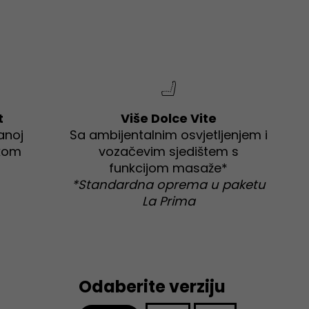
t
Više Dolce Vite
anoj
Sa ambijentalnim osvjetljenjem i
ikom
vozačevim sjedištem s
funkcijom masaže*
*Standardna oprema u paketu
La Prima
Odaberite verziju