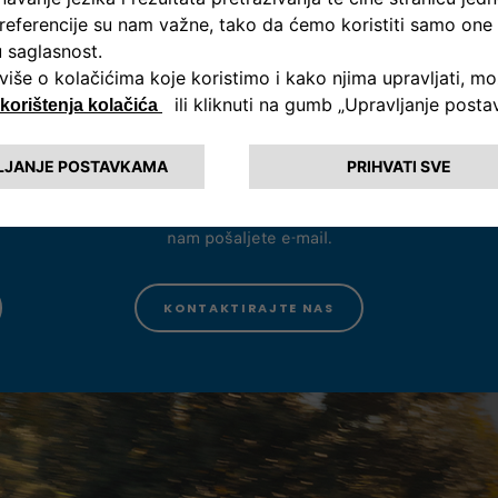
Kako vam možemo pomoći?
4 68
Pošaljite upit
Z
8:00
Za pitanja i komentare, molimo vas da
Izv
nam pošaljete e-mail.
KONTAKTIRAJTE NAS